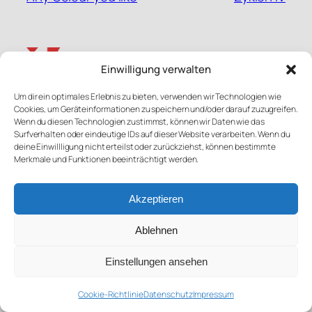
Einwilligung verwalten
Um dir ein optimales Erlebnis zu bieten, verwenden wir Technologien wie
Mastodon
Bluesky
Link
Instagram
Cookies, um Geräteinformationen zu speichern und/oder darauf zuzugreifen.
Newsletter
Wenn du diesen Technologien zustimmst, können wir Daten wie das
Kontakt
Surfverhalten oder eindeutige IDs auf dieser Website verarbeiten. Wenn du
deine Einwillligung nicht erteilst oder zurückziehst, können bestimmte
Impressum
Merkmale und Funktionen beeinträchtigt werden.
Datenschutz
© Martin Kesper oder VG Bildkunst/Martin Kesper
Akzeptieren
Ablehnen
Einstellungen ansehen
Cookie-Richtlinie
Datenschutz
Impressum