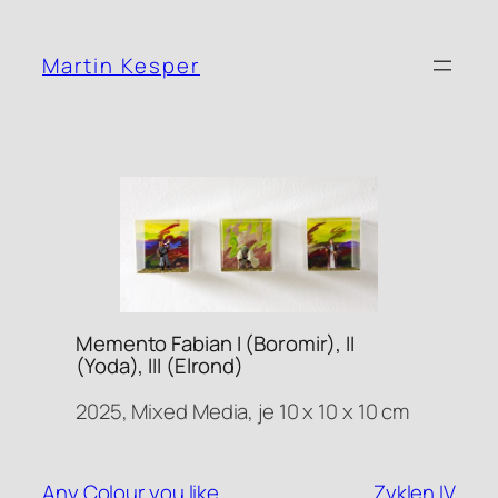
Zum
Inhalt
Martin Kesper
springen
Memento Fabian I (Boromir), II
(Yoda), III (Elrond)
2025, Mixed Media, je 10 x 10 x 10 cm
Any Colour you like
Zyklen IV