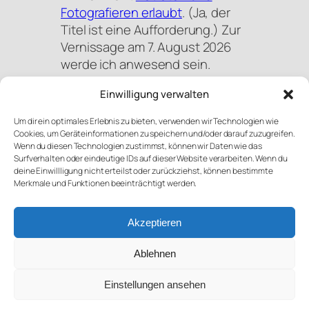
Fotografieren erlaubt
. (Ja, der
Titel ist eine Aufforderung.) Zur
Vernissage am 7. August 2026
werde ich anwesend sein.
Einwilligung verwalten
S
Um dir ein optimales Erlebnis zu bieten, verwenden wir Technologien wie
u
Cookies, um Geräteinformationen zu speichern und/oder darauf zuzugreifen.
c
Wenn du diesen Technologien zustimmst, können wir Daten wie das
h
Surfverhalten oder eindeutige IDs auf dieser Website verarbeiten. Wenn du
deine Einwillligung nicht erteilst oder zurückziehst, können bestimmte
e
Merkmale und Funktionen beeinträchtigt werden.
n
Mastodon
Bluesky
Link
Instagram
Newsletter
Akzeptieren
Kontakt
Impressum
Ablehnen
Datenschutz
Einstellungen ansehen
© Martin Kesper oder VG Bildkunst/Martin Kesper