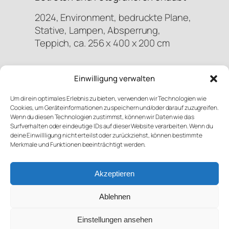
2024, Environment, bedruckte Plane,
Stative, Lampen, Absperrung,
Teppich, ca. 256 x 400 x 200 cm
Einwilligung verwalten
Wo bin ich?
Advention
Um dir ein optimales Erlebnis zu bieten, verwenden wir Technologien wie
Cookies, um Geräteinformationen zu speichern und/oder darauf zuzugreifen.
Wenn du diesen Technologien zustimmst, können wir Daten wie das
Surfverhalten oder eindeutige IDs auf dieser Website verarbeiten. Wenn du
deine Einwillligung nicht erteilst oder zurückziehst, können bestimmte
Merkmale und Funktionen beeinträchtigt werden.
Mastodon
Bluesky
Link
Instagram
Newsletter
Akzeptieren
Kontakt
Impressum
Ablehnen
Datenschutz
Einstellungen ansehen
© Martin Kesper oder VG Bildkunst/Martin Kesper